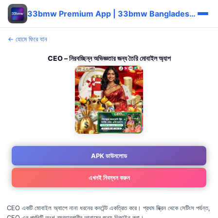
33bmw Premium App | 33bmw Bangladeshi বাঙালি Reward Login ⚡
← হোমে ফিরে যান
CEO – নিরবচ্ছিন্ন অভিজ্ঞতার জন্য তৈরি মোবাইল অ্যাপ
APK ডাউনলোড
এখনই নিবন্ধন করুন
CEO একটি মোবাইল অ্যাপে নানা ধরনের কনটেন্ট একত্রিত করে। প্রথম স্ক্রিন থেকে সেটিংস পর্যন্ত,
CEO এর প্রতিটি অংশ ব্যবহারকারীর আরামের জন্য ডিজাইন করা।